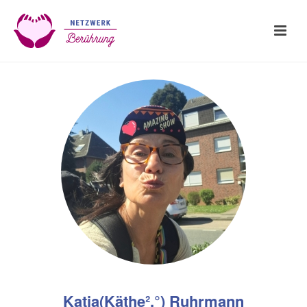
Katja(Käthe².°) Ruhrmann